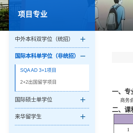
项目专业
中外本科双学位（统招）
国际本科单学位（非统招）
SQA AD 3+1项目
2+2出国留学项目
一、专
国际硕士单学位
商务
二、
课
来华留学生
1