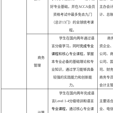
好专业基础，并在
ACCA
会员
主办会
资格考试中最多免去九门
计、总
（总计
13
门）的全球统考课
程。
学生在国内两年通过
语
商
言分级
学习
，
同时
完成专业
资企业
课程
和核心专业课程，
掌握
公司、
商务
本专业必备的基础理论和专
公司、
管理
业知识，通过学习能够具备
司、财
较强的实践能力和创新能
商务专
力。
会计主
学生在国内两年完成
语
言
Level 1-4
分级培训和语言
主要适
专业课程
，
通过核心专业课
业、电
计算