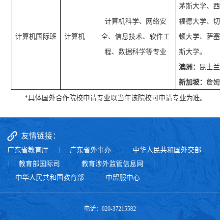
茅斯大学、
计算机科学、网络安
福德大学、
计算机国际班
计算机
全、信息技术、软件工
顿大学、萨
程、数据科学等专业
斯大学。
澳洲：
昆士
新加坡：
詹
*
具体国外合作院校申请专业以当年该院校可申请专业为准。
友情链接：
广东省教育厅
|
广东省外事办
|
中华人民共和国外交部
|
教育部国际司
|
教育涉外监管信息网
|
中华人民共和国教育部
|
中留服中心
电话：020-37215582