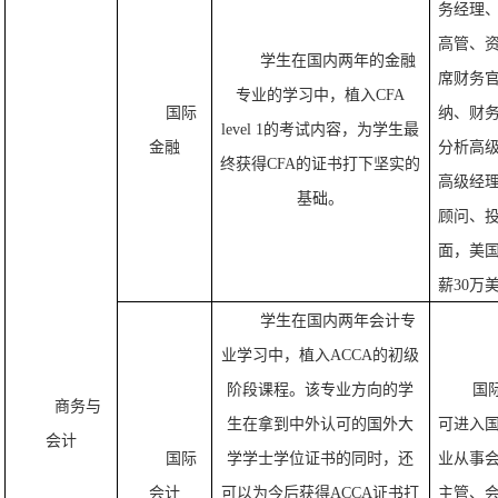
务经理
高管、
学生在国内两年的金融
席财务
专业的学习中，植入
CFA
国际
纳、财
level 1
的考试内容，为学生最
金融
分析高
终获得
CFA
的证书打下坚实的
高级经
基础。
顾问、
面，美
薪
30
万
学生在国内两年
会计专
业学习中，
植入
ACCA
的
初级
阶段
课程。该专业方向的学
国
商务与
生在拿到中外认可的国外大
可进入
会计
国际
学学士学位证书的同时，还
业从事
会计
可以为今后获得
ACCA
证书打
主管、