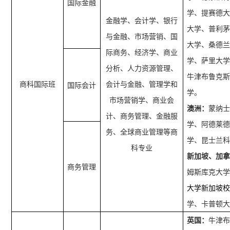
国际金融
学、提赛德
金融学、会计学、银行
大学、普利
与金融、市场营销、国
大学、桑德
际商务、经济学、商业
学、萨里大
分析、人力资源管理、
牛津布鲁克
商科国际班
会计与金融、管理学和
国际会计
学。
市场营销学、商业会
澳洲：
蒙纳
计、商务管理、金融服
学、阿德莱
务、全球商业管理等商
学、昆士兰
科专业
新加坡、加
商务管理
姆斯库克大
大学新加坡
学、卡普顿
英国：
牛津