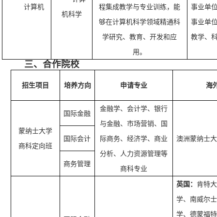
计算机
程集成教学与专业训练，能
事业单
机科学
够在计算机科学领域精通科
事业单
学研究、教育、开发和应
教学、
用。
三、合作院校
招生项目
培养方向
申请专业
海
金融学、会计学、银行
国际金融
与金融、市场营销、国
蒙纳士大学
国际会计
际商务、经济学、商业
澳洲蒙纳士
商科定向班
分析、人力资源管理等
商务管理
商科专业
英国：
肯特
学、南威尔
学、德蒙福