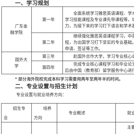
一、学习规划
全面系统学习雅思英语课程、学
第一年
学习技能课程及专业课先导课程等，
力，为接下来的学习打下语言和学术
广东金
融学院
继续强化雅思英语课程学习，中
第二年
程，为出国学习打下坚实的专业基础
申请、签证等工作。
第三年
赴国外合作大学，学习专业核心
国外大
完成专业核心课程学习和毕业论
学
第四年
后由中国（教育部）留学服务中心进
*
部分海外院校完成本科学习需要用两年至两年半的时间。
二、
专业设置与招生计划
专业设置
与就业培养方向
：
招生
专
培养
专业概述
就
业
方向
主