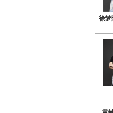
徐梦
黄喆