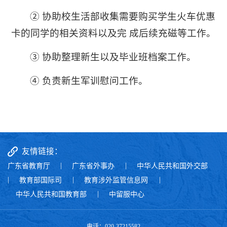
② 协助校生活部收集需要购买学生火车优惠
卡的同学的相关资料以及完 成后续充磁等工作。
③ 协助整理新生以及毕业班档案工作。
④ 负责新生军训慰问工作。
友情链接：
广东省教育厅
|
广东省外事办
|
中华人民共和国外交部
|
教育部国际司
|
教育涉外监管信息网
|
中华人民共和国教育部
|
中留服中心
电话：020-37215582